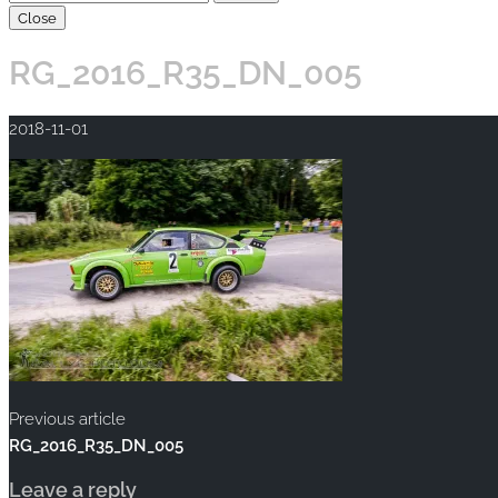
Close
RG_2016_R35_DN_005
2018-11-01
Previous article
RG_2016_R35_DN_005
Leave a reply