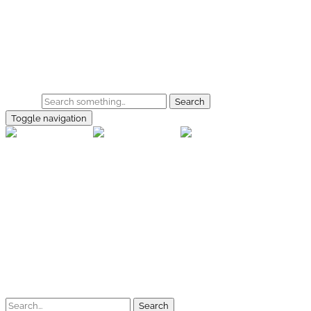
Skip to main content
Home
Galerie
Shop
Search
Toggle navigation
rallye-f
Home
Galerien
Shop
Facebook
Instagram
Kontakt
Impressum
Datenschutz