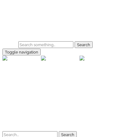
Skip to main content
Home
Galerie
Shop
Search
Toggle navigation
rallye-f
Home
Galerien
Shop
Facebook
Instagram
Kontakt
Impressum
Datenschutz