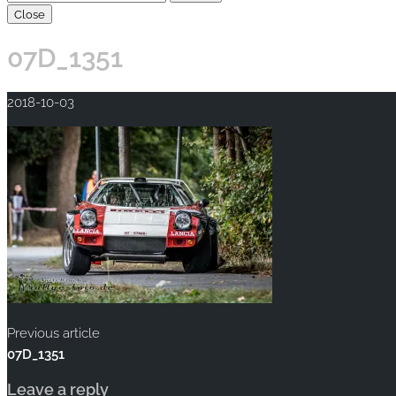
Close
07D_1351
2018-10-03
Previous article
07D_1351
Leave a reply