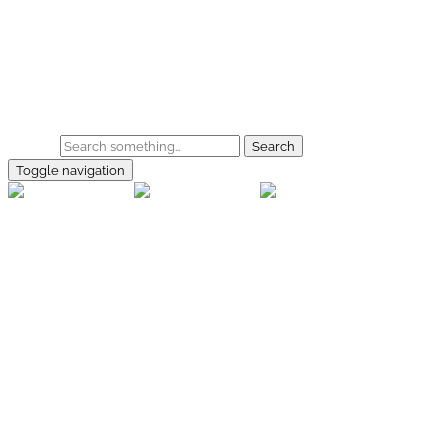
Skip to main content
Home
Galerie
Shop
Search
Toggle navigation
rallye-
foto.com
Home
Galerien
Shop
Facebook
Instagram
Kontakt
Impressum
Datenschutz