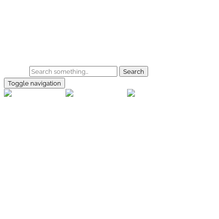
Skip to main content
Home
Galerie
Shop
Search
Toggle navigation
rallye-
foto.com
Home
Galerien
Shop
Facebook
Instagram
Kontakt
Impressum
Datenschutz