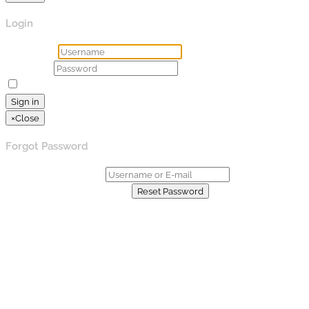
Login
Username
Password
Remember Me
Lost your password?
Sign in
×
Close
Forgot Password
Username or E-mail:
Already have an account?
Reset Password