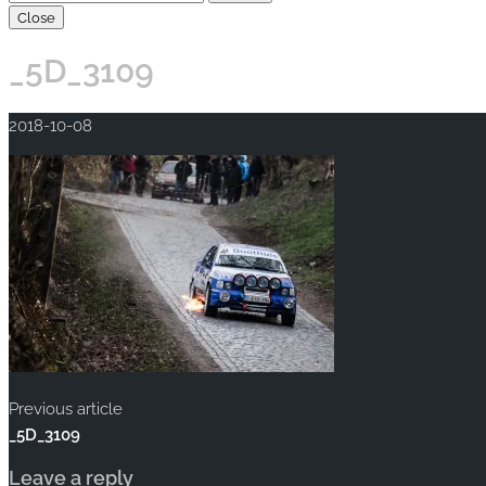
Close
_5D_3109
2018-10-08
Previous article
_5D_3109
Leave a reply