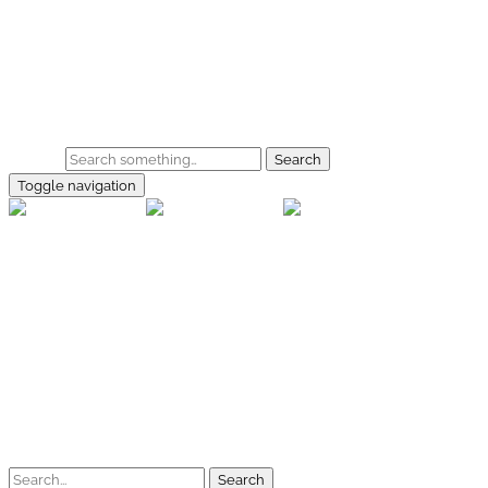
Skip to main content
Home
Galerie
Shop
Search
Toggle navigation
rallye-f
Home
Galerien
Shop
Facebook
Instagram
Kontakt
Impressum
Datenschutz