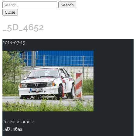
Close
_5D_4652
2018-07-15
Previous article
_5D_4652