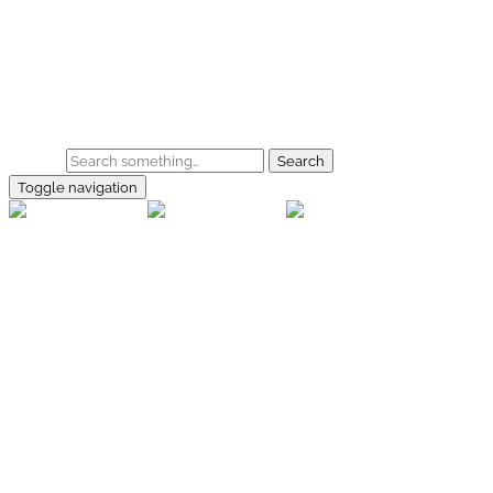
Skip to main content
Home
Galerie
Shop
Search
Toggle navigation
rallye-
foto.com
Home
Galerien
Shop
Facebook
Instagram
Kontakt
Impressum
Datenschutz