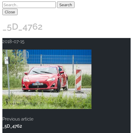
Close
_5D_4762
2018-07-15
Previous article
_5D_4762