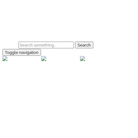
Skip to main content
Home
Galerie
Shop
Search
Toggle navigation
rallye-
foto.com
Home
Galerien
Shop
Facebook
Instagram
Kontakt
Impressum
Datenschutz