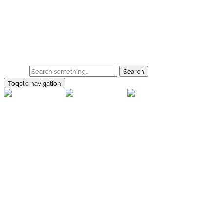
Skip to main content
Home
Galerie
Shop
Search
Toggle navigation
rallye-
foto.com
Home
Galerien
Shop
Facebook
Instagram
Kontakt
Impressum
Datenschutz