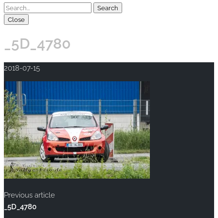
Close
_5D_4780
2018-07-15
Previous article
_5D_4780