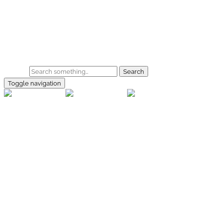
Skip to main content
Home
Galerie
Shop
Search
Toggle navigation
rallye-
foto.com
Home
Galerien
Shop
Facebook
Instagram
Kontakt
Impressum
Datenschutz