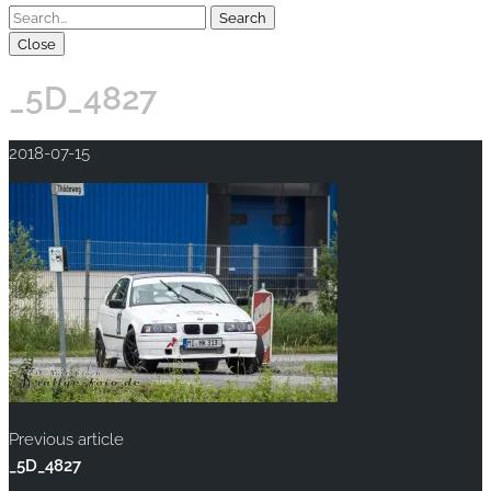
Close
_5D_4827
2018-07-15
Previous article
_5D_4827