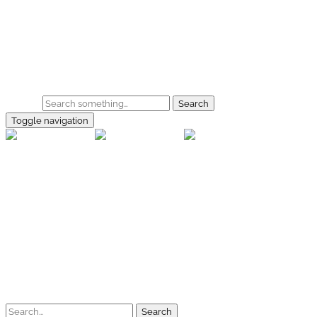
Skip to main content
Home
Galerie
Shop
Search
Toggle navigation
rallye-f
Home
Galerien
Shop
Facebook
Instagram
Kontakt
Impressum
Datenschutz