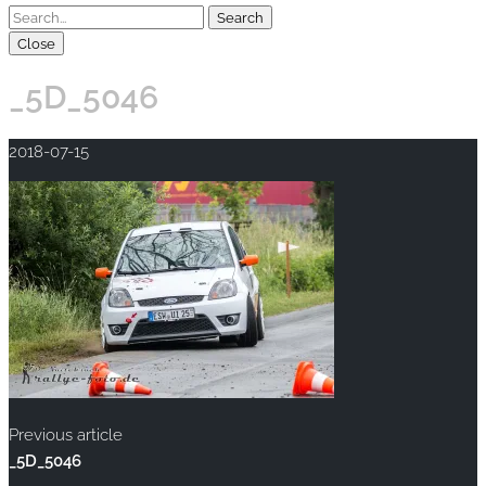
Close
_5D_5046
2018-07-15
Previous article
_5D_5046