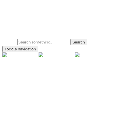
Skip to main content
Home
Galerie
Shop
Search
Toggle navigation
rallye-
foto.com
Home
Galerien
Shop
Facebook
Instagram
Kontakt
Impressum
Datenschutz