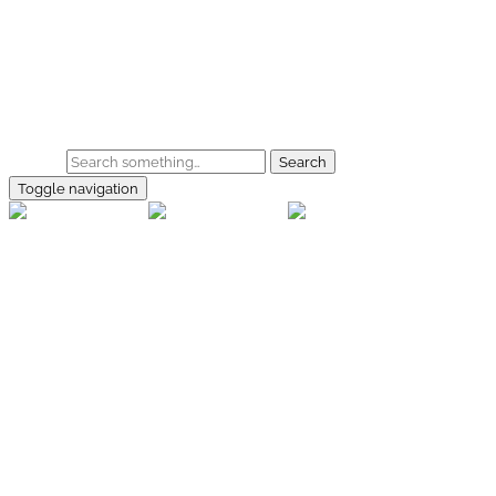
Skip to main content
Home
Galerie
Shop
Search
Toggle navigation
rallye-
foto.com
Home
Galerien
Shop
Facebook
Instagram
Kontakt
Impressum
Datenschutz