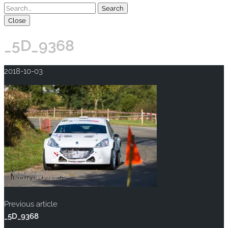
Close
_5D_9368
2018-10-03
Previous article
_5D_9368