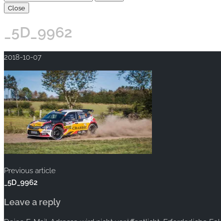
Close
_5D_9962
2018-10-07
Previous article
_5D_9962
Leave a reply