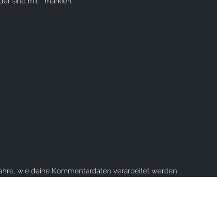
lder sind mit
*
markiert
fahre, wie deine Kommentardaten verarbeitet werden.