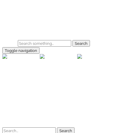
Skip to main content
Home
Galerie
Shop
Search
Toggle navigation
rallye-f
Home
Galerien
Shop
Facebook
Instagram
Kontakt
Impressum
Datenschutz