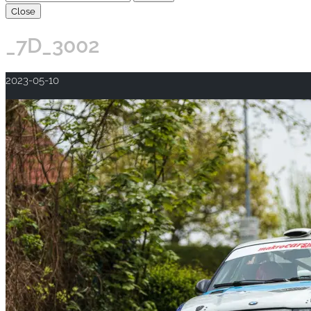
Close
_7D_3002
2023-05-10