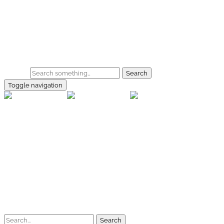
Skip to main content
Home
Galerie
Shop
Search
Toggle navigation
rallye-f
Home
Galerien
Shop
Facebook
Instagram
Kontakt
Impressum
Datenschutz