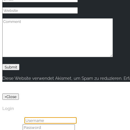
Diese Website verwendet Akismet, um Spam zu reduzieren.
Er
Copyright © 2020 rallye-foto.com. All rights reserved.
×
Close
Login
Username
Password