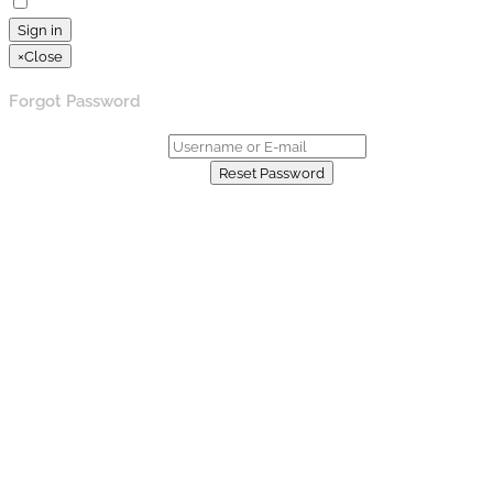
Remember Me
Lost your password?
Sign in
×
Close
Forgot Password
Username or E-mail:
Already have an account?
Reset Password