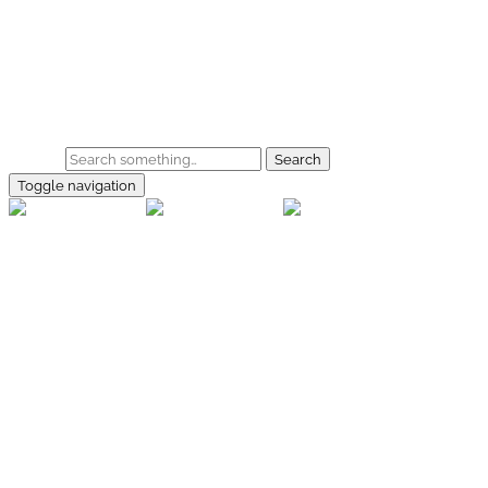
Skip to main content
Home
Galerie
Shop
Search
Toggle navigation
rallye-
foto.com
Home
Galerien
Shop
Facebook
Instagram
Kontakt
Impressum
Datenschutz