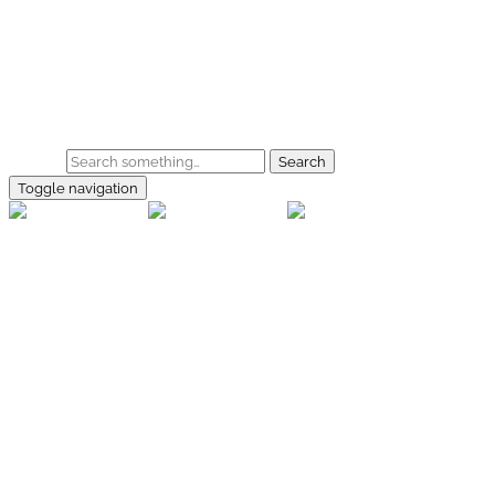
Skip to main content
Home
Galerie
Shop
Search
Toggle navigation
rallye-
foto.com
Home
Galerien
Shop
Facebook
Instagram
Kontakt
Impressum
Datenschutz