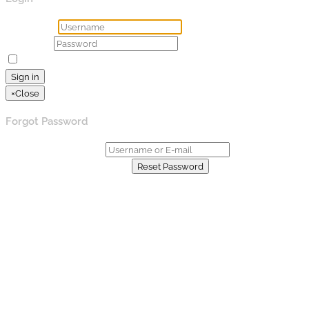
Username
Password
Remember Me
Lost your password?
Sign in
×
Close
Forgot Password
Username or E-mail:
Already have an account?
Reset Password