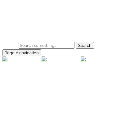
Skip to main content
Home
Galerie
Shop
Search
Toggle navigation
rallye-
foto.com
Home
Galerien
Shop
Facebook
Instagram
Kontakt
Impressum
Datenschutz