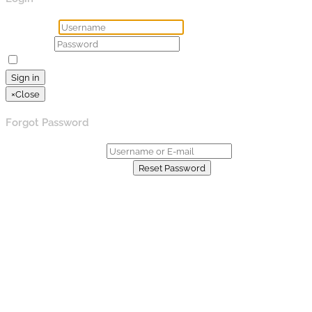
Username
Password
Remember Me
Lost your password?
Sign in
×
Close
Forgot Password
Username or E-mail:
Already have an account?
Reset Password