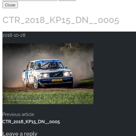
Close
CTR_2018_KP15_DN__0005
2018-10-28
Previous article
CTR_2018_KP15_DN__0005
Leave a reply