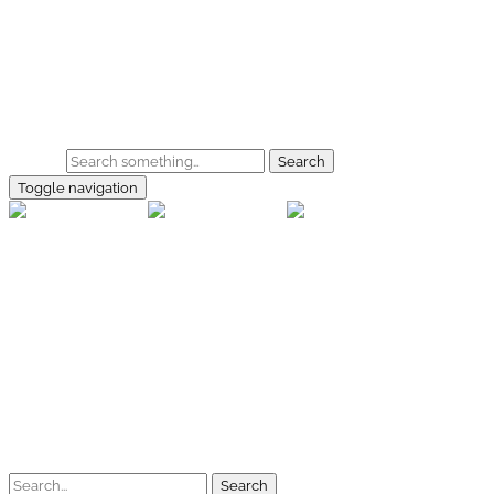
Skip to main content
Home
Galerie
Shop
Search
Toggle navigation
rallye-f
Home
Galerien
Shop
Facebook
Instagram
Kontakt
Impressum
Datenschutz