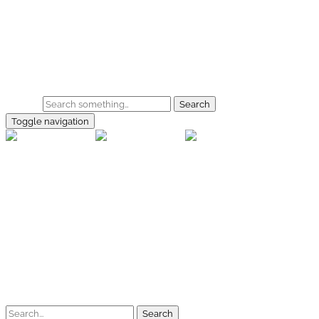
Skip to main content
Home
Galerie
Shop
Search
Toggle navigation
rallye-f
Home
Galerien
Shop
Facebook
Instagram
Kontakt
Impressum
Datenschutz