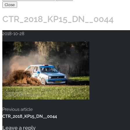
Close
CTR_2018_KP15_DN__0044
2018-10-28
Previous article
CTR_2018_KP15_DN__0044
Leave a reply