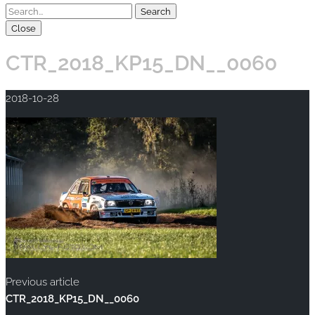
Close
CTR_2018_KP15_DN__0060
2018-10-28
Previous article
CTR_2018_KP15_DN__0060