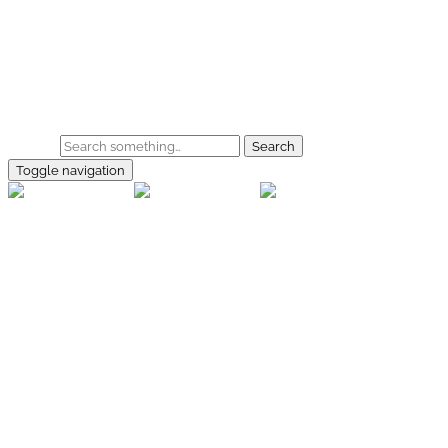
Skip to main content
Home
Galerie
Shop
Search
Toggle navigation
rallye-
foto.com
Home
Galerien
Shop
Facebook
Instagram
Kontakt
Impressum
Datenschutz