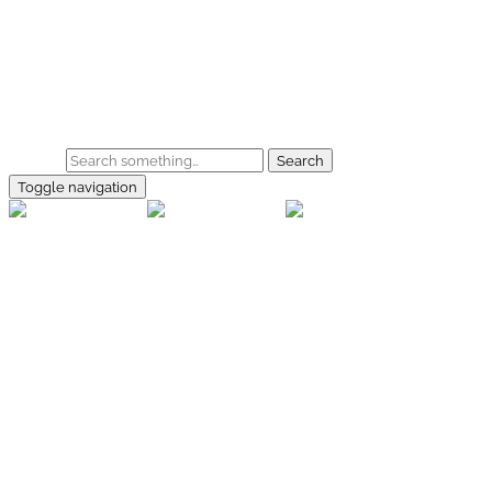
Skip to main content
Home
Galerie
Shop
Search
Toggle navigation
rallye-
foto.com
Home
Galerien
Shop
Facebook
Instagram
Kontakt
Impressum
Datenschutz