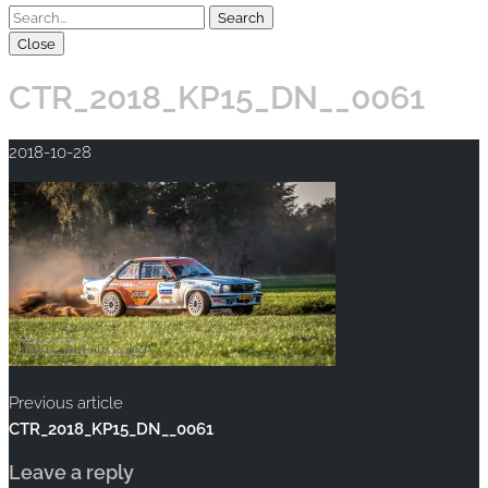
Close
CTR_2018_KP15_DN__0061
2018-10-28
Previous article
CTR_2018_KP15_DN__0061
Leave a reply