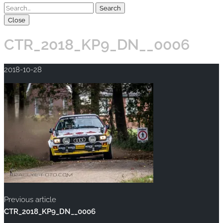
Close
CTR_2018_KP9_DN__0006
2018-10-28
Previous article
CTR_2018_KP9_DN__0006