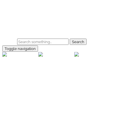
Skip to main content
Home
Galerie
Shop
Search
Toggle navigation
rallye-
foto.com
Home
Galerien
Shop
Facebook
Instagram
Kontakt
Impressum
Datenschutz