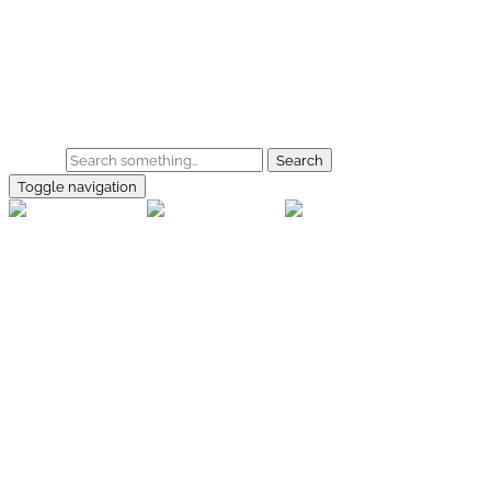
Skip to main content
Home
Galerie
Shop
Search
Toggle navigation
rallye-
foto.com
Home
Galerien
Shop
Facebook
Instagram
Kontakt
Impressum
Datenschutz