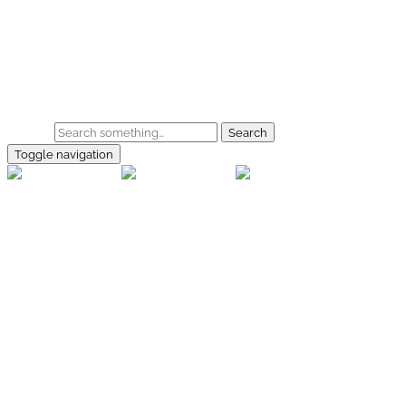
Skip to main content
Home
Galerie
Shop
Search
Toggle navigation
rallye-
foto.com
Home
Galerien
Shop
Facebook
Instagram
Kontakt
Impressum
Datenschutz