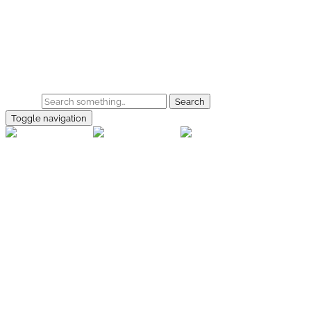
Skip to main content
Home
Galerie
Shop
Search
Toggle navigation
rallye-
foto.com
Home
Galerien
Shop
Facebook
Instagram
Kontakt
Impressum
Datenschutz