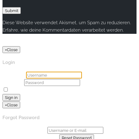
Diese Website verwendet Akismet, um Spam zu reduzieren.
Erfahre, wie deine Kommentardaten verarbeitet werden.
Copyright © 2020 rallye-foto.com. All rights reserved.
×
Close
Login
Username
Password
Remember Me
Lost your password?
Sign in
×
Close
Forgot Password
Username or E-mail:
Already have an account?
Reset Password