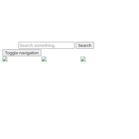
Skip to main content
Home
Galerie
Shop
Search
Toggle navigation
rallye-
foto.com
Home
Galerien
Shop
Facebook
Instagram
Kontakt
Impressum
Datenschutz