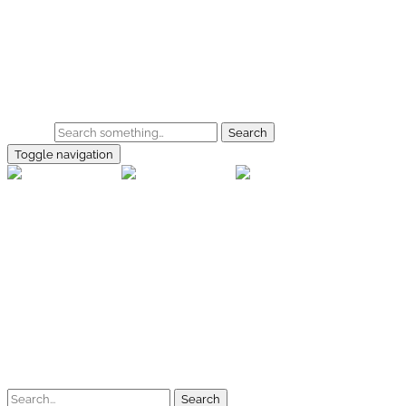
Skip to main content
Home
Galerie
Shop
Search
Toggle navigation
rallye-f
Home
Galerien
Shop
Facebook
Instagram
Kontakt
Impressum
Datenschutz