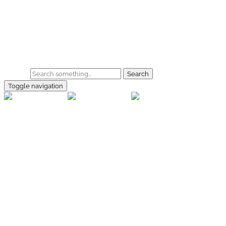
Skip to main content
Home
Galerie
Shop
Search
Toggle navigation
rallye-
foto.com
Home
Galerien
Shop
Facebook
Instagram
Kontakt
Impressum
Datenschutz