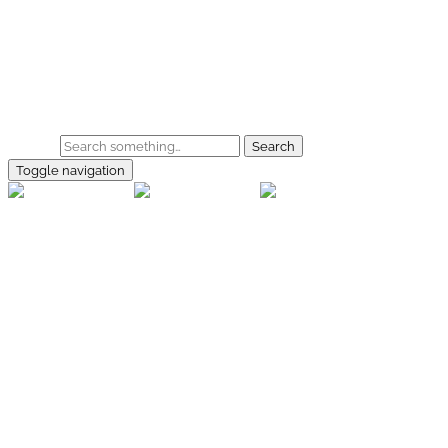
Skip to main content
Home
Galerie
Shop
Search
Toggle navigation
rallye-
foto.com
Home
Galerien
Shop
Facebook
Instagram
Kontakt
Impressum
Datenschutz