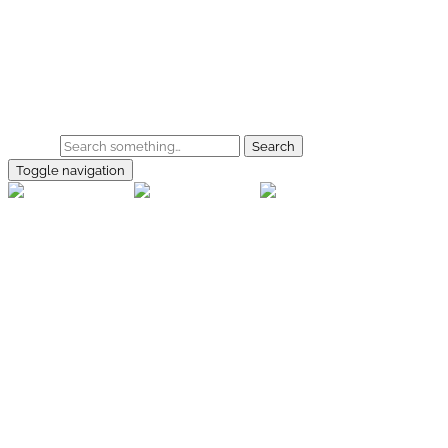
Skip to main content
Home
Galerie
Shop
Search
Toggle navigation
rallye-
foto.com
Home
Galerien
Shop
Facebook
Instagram
Kontakt
Impressum
Datenschutz