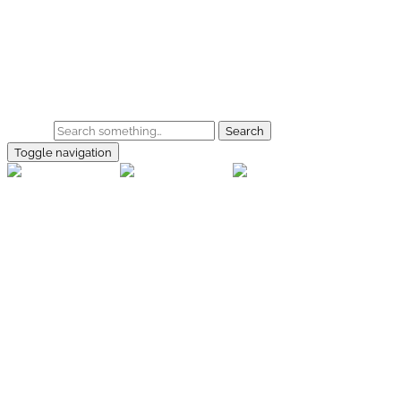
Skip to main content
Home
Galerie
Shop
Search
Toggle navigation
rallye-
foto.com
Home
Galerien
Shop
Facebook
Instagram
Kontakt
Impressum
Datenschutz