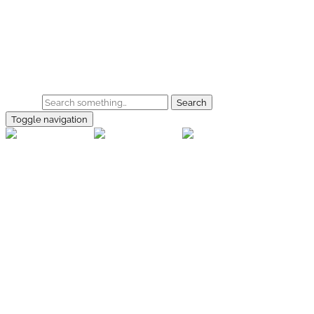
Skip to main content
Home
Galerie
Shop
Search
Toggle navigation
rallye-
foto.com
Home
Galerien
Shop
Facebook
Instagram
Kontakt
Impressum
Datenschutz