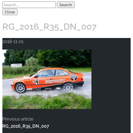
Close
RG_2016_R35_DN_007
2018-11-01
Previous article
RG_2016_R35_DN_007