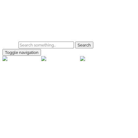
Skip to main content
Home
Galerie
Shop
Search
Toggle navigation
rallye-
foto.com
Home
Galerien
Shop
Facebook
Instagram
Kontakt
Impressum
Datenschutz