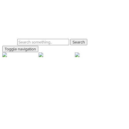
Skip to main content
Home
Galerie
Shop
Search
Toggle navigation
rallye-
foto.com
Home
Galerien
Shop
Facebook
Instagram
Kontakt
Impressum
Datenschutz