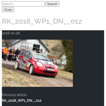
Close
RK_2018_WP1_DN__012
2018-10-28
Previous article
RK_2018_WP1_DN__012