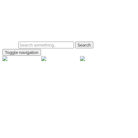
Skip to main content
Home
Galerie
Shop
Search
Toggle navigation
rallye-
foto.com
Home
Galerien
Shop
Facebook
Instagram
Kontakt
Impressum
Datenschutz