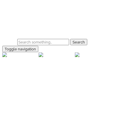
Skip to main content
Home
Galerie
Shop
Search
Toggle navigation
rallye-
foto.com
Home
Galerien
Shop
Facebook
Instagram
Kontakt
Impressum
Datenschutz