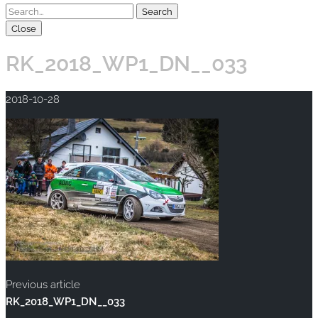
Close
RK_2018_WP1_DN__033
2018-10-28
Previous article
RK_2018_WP1_DN__033