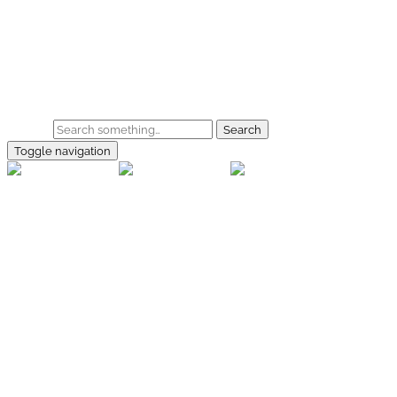
Skip to main content
Home
Galerie
Shop
Search
Toggle navigation
rallye-
foto.com
Home
Galerien
Shop
Facebook
Instagram
Kontakt
Impressum
Datenschutz