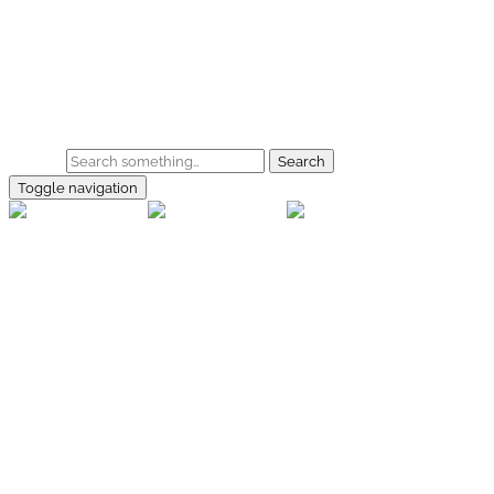
Skip to main content
Home
Galerie
Shop
Search
Toggle navigation
rallye-
foto.com
Home
Galerien
Shop
Facebook
Instagram
Kontakt
Impressum
Datenschutz