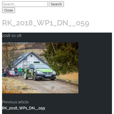
Close
RK_2018_WP1_DN__059
2018-10-28
Previous article
RK_2018_WP1_DN__059