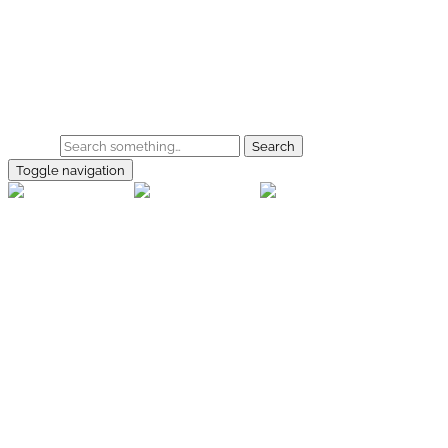
Skip to main content
Home
Galerie
Shop
Search
Toggle navigation
rallye-
foto.com
Home
Galerien
Shop
Facebook
Instagram
Kontakt
Impressum
Datenschutz