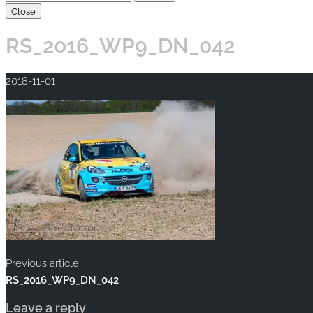
Close
RS_2016_WP9_DN_042
2018-11-01
Previous article
RS_2016_WP9_DN_042
Leave a reply