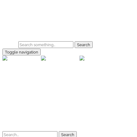
Skip to main content
Home
Galerie
Shop
Search
Toggle navigation
rallye-f
Home
Galerien
Shop
Facebook
Instagram
Kontakt
Impressum
Datenschutz